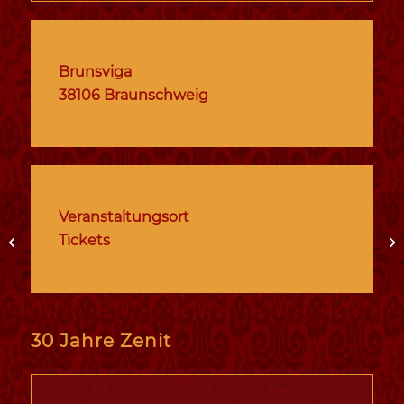
Brunsviga
38106 Braunschweig
Veranstaltungsort
Tickets
Termine | 01. Januar 23
Te
30 Jahre Zenit